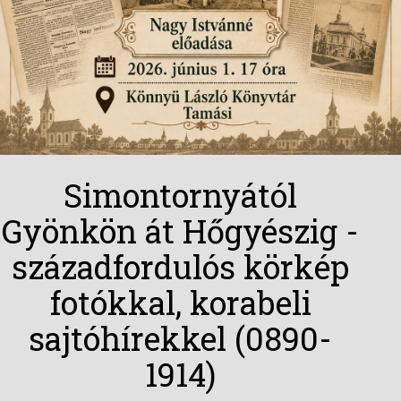
Simontornyától
Gyönkön át Hőgyészig -
századfordulós körkép
fotókkal, korabeli
sajtóhírekkel (0890-
1914)