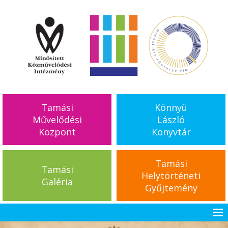
Tamási
Könnyü
Művelődési
László
Központ
Könyvtár
Tamási
Tamási
Helytörténeti
Galéria
Gyűjtemény