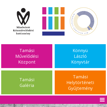
Tamási
Könnyü
Művelődési
László
Központ
Könyvtár
Tamási
Tamási
Helytörténeti
Galéria
Gyűjtemény