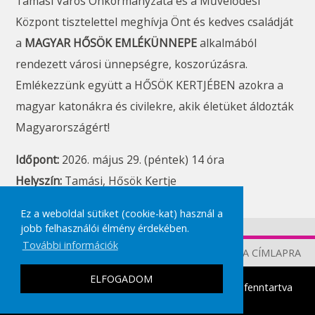
Tamási Város Önkormányzata és a Művelődési
Központ tisztelettel meghívja Önt és kedves családját
a
MAGYAR HŐSÖK EMLÉKÜNNEPE
alkalmából
rendezett városi ünnepségre, koszorúzásra.
Emlékezzünk együtt a HŐSÖK KERTJÉBEN azokra a
magyar katonákra és civilekre, akik életüket áldozták
Magyarországért!
Időpont:
2026. május 29. (péntek) 14 óra
Helyszín:
Tamási, Hősök Kertje
Ez a weboldal sütiket (cookie-kat) használ a
jobb felhasználói élmény érdekében.
További információk
TOVÁBB A CÍMLAPRA
ELFOGADOM
tamasikultura.hu
Copyright © 2026 Minden Jog fenntartva
|
IMPRESSZUM
ADATVÉDELMI TÁJÉKOZTATÓ